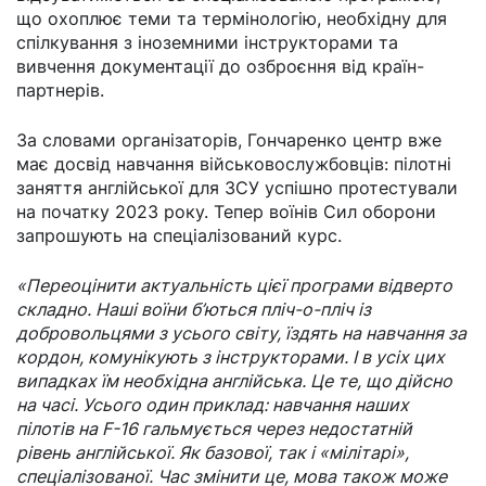
що охоплює теми та термінологію, необхідну для
спілкування з іноземними інструкторами та
вивчення документації до озброєння від країн-
партнерів.
За словами організаторів, Гончаренко центр вже
має досвід навчання військовослужбовців: пілотні
заняття англійської для ЗСУ успішно протестували
на початку 2023 року. Тепер воїнів Сил оборони
запрошують на спеціалізований курс.
«Переоцінити актуальність цієї програми відверто
складно. Наші воїни б’ються пліч-о-пліч із
добровольцями з усього світу, їздять на навчання за
кордон, комунікують з інструкторами. І в усіх цих
випадках їм необхідна англійська. Це те, що дійсно
на часі. Усього один приклад: навчання наших
пілотів на F-16 гальмується через недостатній
рівень англійської. Як базової, так і «мілітарі»,
спеціалізованої. Час змінити це, мова також може