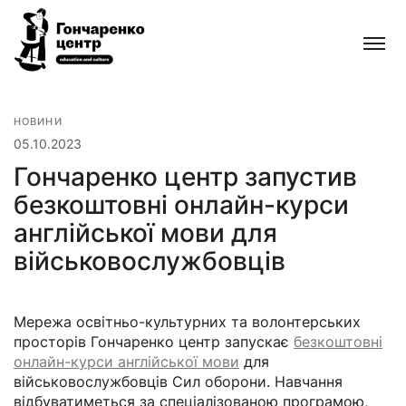
Гончаренко
центр
Всеукраїнська
мережа
безкоштовних
НОВИНИ
відкритих
05.10.2023
освітньо-
Гончаренко центр запустив
культурних
безкоштовні онлайн-курси
просторів
англійської мови для
військовослужбовців
Мережа освітньо-культурних та волонтерських
просторів Гончаренко центр запускає
безкоштовні
онлайн-курси англійської мови
для
військовослужбовців Сил оборони. Навчання
відбуватиметься за спеціалізованою програмою,