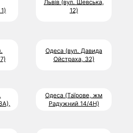
Львів (вул. Шевська,
1)
12)
.
Одеса (вул. Давида
7)
Ойстраха, 32)
.
Одеса (Таїрове, жм
3А),
Радужний 14/4Н)