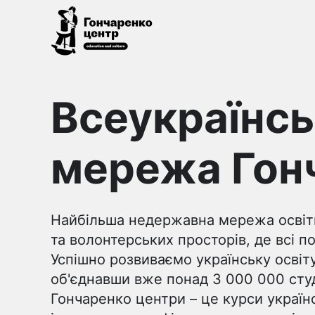
Гончаренко
Всеукраїнська
центр
мережа
Всеукраїнсь
безкоштовних
відкритих
освітньо-
мережа Гон
культурних
просторів
Найбільша недержавна мережа освіт
та волонтерських просторів, де всі по
Успішно розвиваємо українську освіту
об'єднавши вже понад 3 000 000 студ
Гончаренко центри – це курси українс