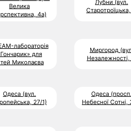
Лубни (вул.
Велика
Старотроїцька, 
рспективна, 4а)
EAM-лабораторія
Миргород (вул
«Гончарик» для
Незалежності, 
ітей Миколаєва
Одеса (вул.
Одеса (просп
ропейська, 27/1)
Небесної Сотні, 