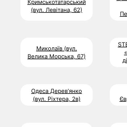
Кримськотатарський
(вул. Левітана, 62)
Пе
ST
Миколаїв (вул.
Велика Морська, 67)
д
Одеса Деревʼянко
(вул. Ріхтера, 2в)
Єв