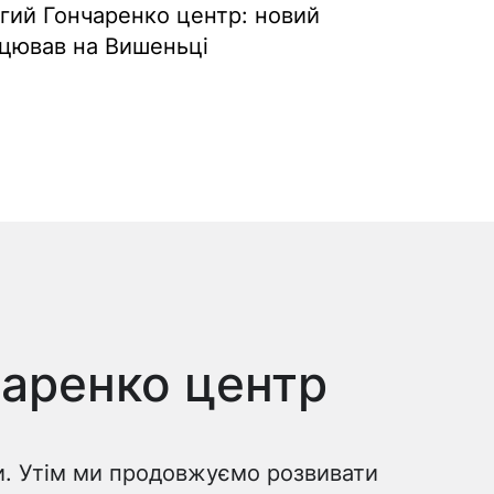
угий Гончаренко центр: новий
ацював на Вишеньці
чаренко центр
ни. Утім ми продовжуємо розвивати