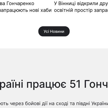
два Гончаренко
У Вінниці відкрили др
 запрацюють нові хаби
освітній простір запр
Усі Новини
країні працює 51 Гон
ть через бойові дії на сході та півдні Украї