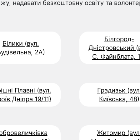
жу, надавати безкоштовну освіту та волонте
Білгород-
Білики (вул.
Дністровський (
удівельна, 2А)
С. Файнблата, 1
ішні Плавні (вул.
Градизьк (вул
оїв Дніпра 19/11)
Київська, 48)
обровеличківка
Житомир (вул