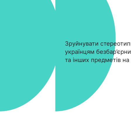
Зруйнувати стереотипи
українцям безбар’єрн
та інших предметів на