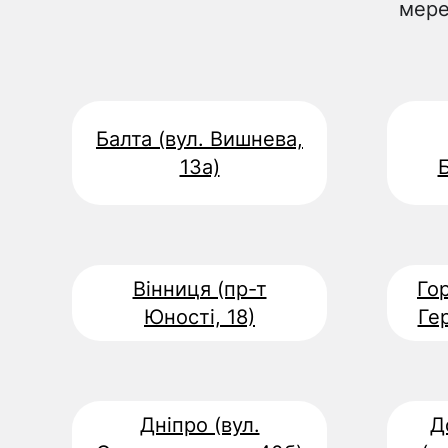
мере
Балта (вул. Вишнева,
13а)
Б
Вінниця (пр-т
Гор
Юності, 18)
Гер
Дніпро (вул.
Д