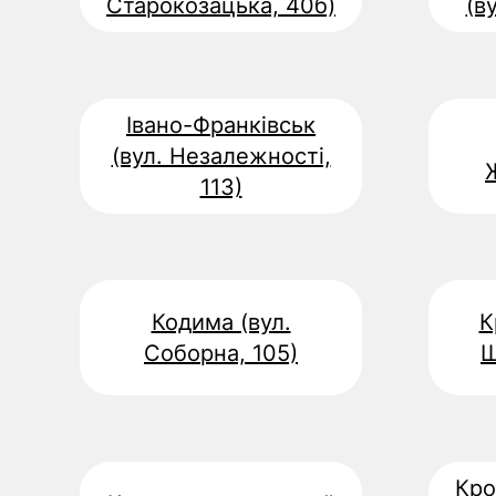
Старокозацька, 40б)
(в
Івано-Франківськ
(вул. Незалежності,
113)
Кодима (вул.
К
Соборна, 105)
Ш
Кро