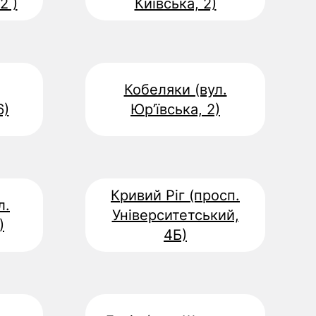
2 )
Київська, 2)
Кобеляки (вул.
6)
Юр’ївська, 2)
Кривий Ріг (просп.
л.
Університетський,
)
4Б)