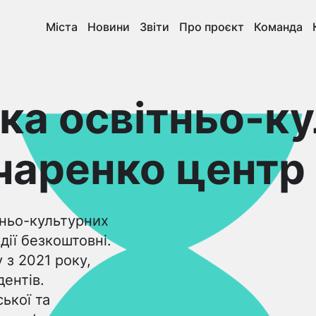
Міста
Новини
Звіти
Про проєкт
Команда
ка освітньо-к
чаренко центр
ньо-культурних
дії безкоштовні.
 з 2021 року,
ентів.
ької та