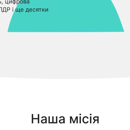
ь, цифрова
ПДР і ще десятки
Наша місія