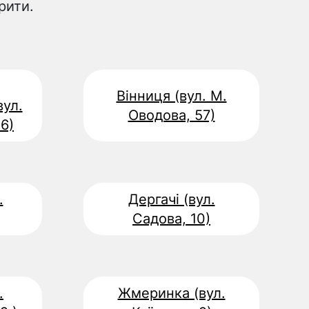
рити.
Вінниця (вул. М.
вул.
Оводова, 57)
6)
.
Дергачі (вул.
Садова, 10)
.
Жмеринка (вул.