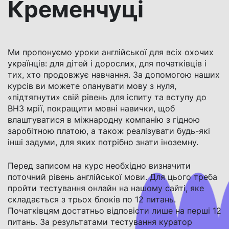
Кременчуці
Ми пропонуємо
уроки англійської
для всіх охочих
українців: для дітей і дорослих, для початківців і
тих, хто продовжує навчання. За допомогою наших
курсів ви можете опанувати мову з нуля,
«підтягнути» свій рівень для іспиту та вступу до
ВНЗ мрії, покращити мовні навички, щоб
влаштуватися в міжнародну компанію з гідною
заробітною платою, а також реалізувати будь-які
інші задуми, для яких потрібно знати іноземну.
Перед записом на курс необхідно визначити
поточний рівень англійської мови. Для цього треба
пройти тестування онлайн на нашому сайті, яке
складається з трьох блоків по 12 питань.
Початківцям достатньо відповісти лише на перші 12
питань. За результатами тестування куратор