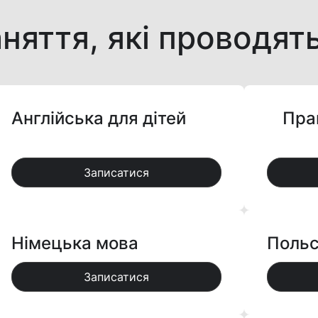
няття, які проводят
Англійська для дітей
Пра
Записатися
Німецька мова
Польс
Записатися