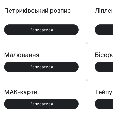
Петриківський розпис
Ліпле
Записатися
Малювання
Бісер
Записатися
МАК-карти
Тейпу
Записатися