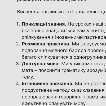
Вивчення англійської в Гончаренко це
Прикладні знання.
На уроках наші 
яка точно знадобиться вам у житті
спілкування з іноземними партнера
Розмовна практика.
Ми фокусуємося
подолання мовного бар’єра пропону
багато спілкуватися з одногрупник
Доступна мова.
Ми уникаємо склад
мета – пояснити граматику зрозум
тему.
Інтенсивне навчання.
Ми не розтяг
продуктивна методика викладання,
пропрацюванні говоріння, граматик
ефективно опанувати мову.