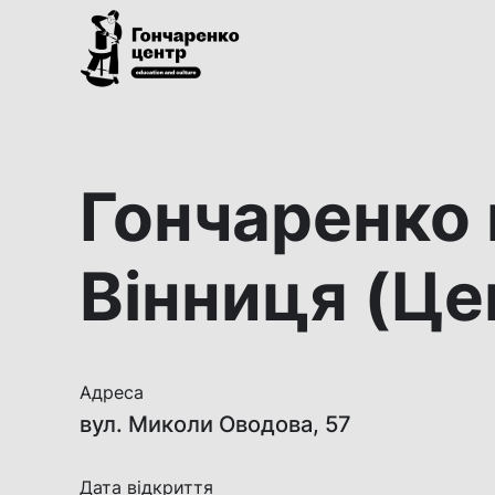
Гончаренко
Всеукраїнська
центр
мережа
безкоштовних
Гончаренко
відкритих
освітньо-
культурних
Вінниця (Це
просторів
Адреса
вул. Миколи Оводова, 57
Дата відкриття