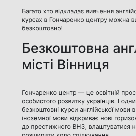
Багато хто відкладає вивчення англій
курсах в Гончаренко центру можна ви
безкоштовно!
Безкоштовна анг
місті Вінниця
Гончаренко центр — це освітній прост
особистого розвитку українців. І одн
безкоштовні курси англійської мови в
іноземної мови відкриває нові горизо
до престижного ВНЗ, влаштуватися н
розширити коло спілкування.