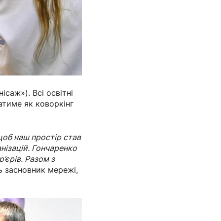
саж»). Всі освітні
атиме як коворкінг
 щоб наш простір став
нізацій. Гончаренко
’єрів. Разом з
 засновник мережі,