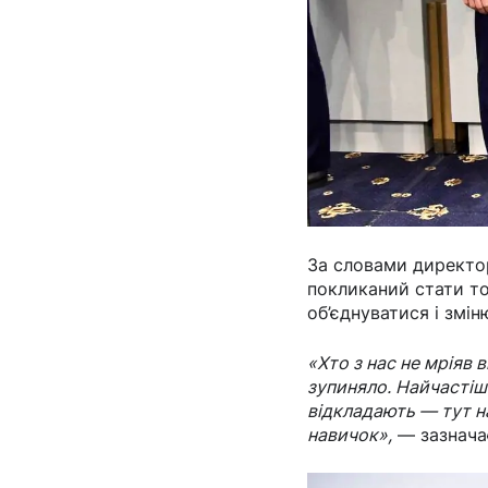
За словами директ
покликаний стати то
об’єднуватися і змі
«Хто з нас не мріяв 
зупиняло. Найчастіше
відкладають — тут н
навичок»,
— зазнача