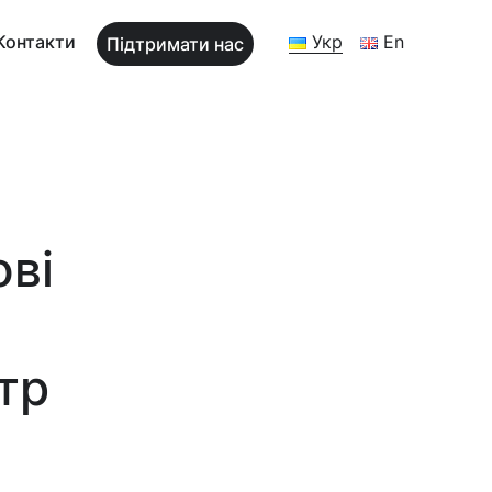
Контакти
Укр
En
Підтримати нас
ові
тр