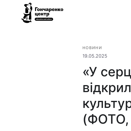
Гончаренко
Всеукраїнська
центр
мережа
безкоштовних
НОВИНИ
відкритих
19.05.2025
освітньо-
«У серц
культурних
просторів
відкри
культу
(ФОТО,