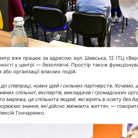
нтр вже працює за адресою: вул. Шевська, 12 (ТЦ «Верні
вності у центрі — безоплатні. Простір також функціонув
 або організації власних подій.
до співпраці, нових ідей і сильних партнерств. Хочемо,
них спільнот, експертів, викладачів і громадських орга
о мережа, це спільнота людей, які вірять в освіту без бар
орюємо знання, які дійсно змінюють життя»,
— говорить
ексій Гончаренко.