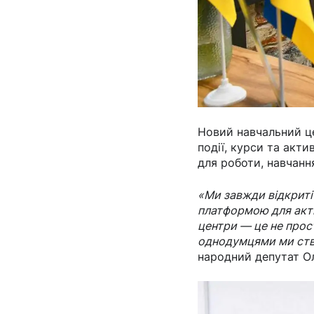
Новий навчальний це
події, курси та акти
для роботи, навчання
«Ми завжди відкриті 
платформою для актив
центри — це не прост
однодумцями ми ств
народний депутат Ол