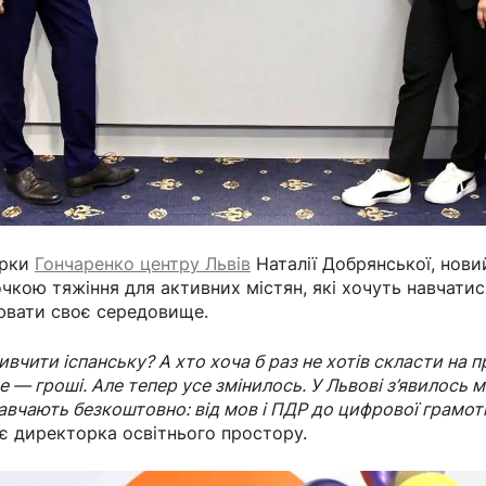
орки
Гончаренко центру Львів
Наталії Добрянської, нови
чкою тяжіння для активних містян, які хочуть навчатис
нювати своє середовище.
вивчити іспанську? А хто хоча б раз не хотів скласти на 
 — гроші. Але тепер усе змінилось. У Львові з’явилось мі
авчають безкоштовно: від мов і ПДР до цифрової грамот
є директорка освітнього простору.