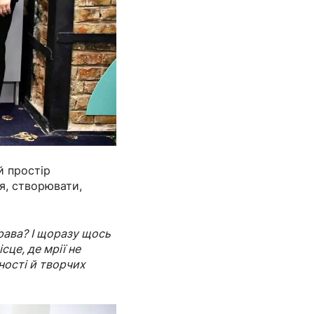
й простір
я, створювати,
права? І щоразу щось
сце, де мрії не
ності й творчих