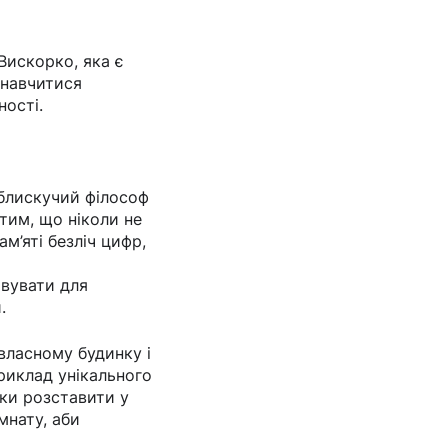
Вискорко, яка є
 навчитися
ності.
 блискучий філософ
 тим, що ніколи не
м’яті безліч цифр,
овувати для
.
власному будинку і
риклад унікального
мки розставити у
мнату, аби