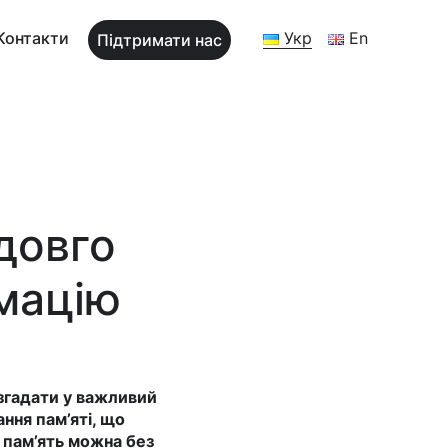
Контакти
Укр
En
Підтримати нас
довго
рмацію
 згадати у важливий
ння пам’яті, що
и пам’ять можна без