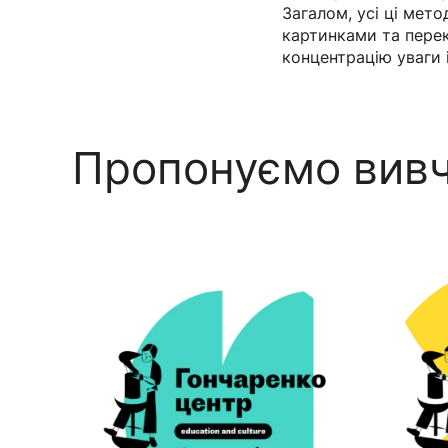
Загалом, усі ці мет
картинками та перек
концентрацію уваги і
Пропонуємо вивч
деса