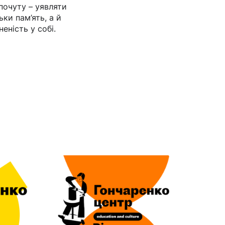
почуту – уявляти
ки пам’ять, а й
еність у собі.