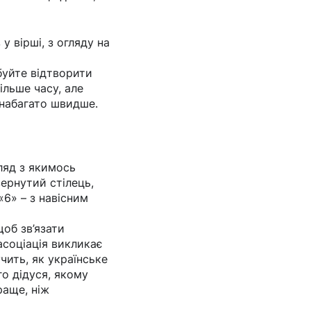
 вірші, з огляду на
буйте відтворити
ільше часу, але
 набагато швидше.
гляд з якимось
ернутий стілець,
«6» – з навісним
щоб зв’язати
асоціація викликає
учить, як українське
го дідуся, якому
раще, ніж