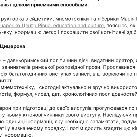
ань і цілком приємними способами.
трукторка з ейдетики, мнемотехніки та ліберики Марія 
чаренко Центр Рівне. education and culture
, пояснює, як
-яку інформацію легко і покращити свої когнітивні здіб
 Цицерона
 – давньоримський політичний діяч, видатний оратор,
із зачинателів римської розповідної прози. Прославився
оїх багатогодинних виступах записи, відтворюючи по па
цитат.
мнемотехніку, і сьогодні актуально й зручно використ
стів, формул, чисел, дат, хронологічних послідовностей
рон при підготовці до своїх виступів прогулювався по 
у ньому ключові чинники свого виступу. Наслідуючи п
но одиниці інформації, яку необхідно запам’ятати, поду
ті у визначеному порядку. І потім досить згадати цю кі
у інформацію.