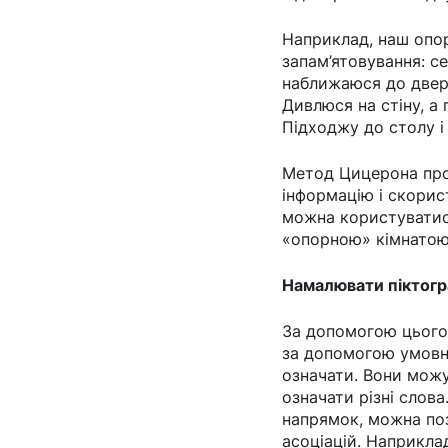
Наприклад, наш опорн
запам’ятовування: с
наближаюся до двере
Дивлюся на стіну, а 
Підходжу до столу і
Метод Цицерона про
інформацію і скорис
можна користуватися
«опорною» кімнатою 
Намалювати піктог
За допомогою цього
за допомогою умовни
означати. Вони можу
означати різні слова
напрямок, можна поз
асоціацій. Наприкла