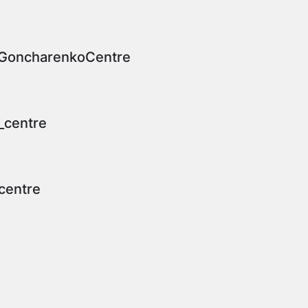
GoncharenkoCentre
_centre
centre