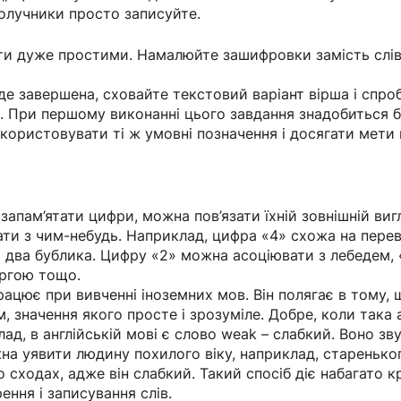
олучники просто записуйте.
и дуже простими. Намалюйте зашифровки замість слів у
е завершена, сховайте текстовий варіант вірша і спро
. При першому виконанні цього завдання знадобиться б
користовувати ті ж умовні позначення і досягати мети
 запам’ятати цифри, можна пов’язати їхній зовнішній ви
ти з чим-небудь. Наприклад, цифра «4» схожа на перев
о два бублика. Цифру «2» можна асоціювати з лебедем, 
ергою тощо.
ацює при вивченні іноземних мов. Він полягає в тому, 
, значення якого просте і зрозуміле. Добре, коли така 
лад, в англійській мові є слово weak – слабкий. Воно зв
ожна уявити людину похилого віку, наприклад, старенько
 сходах, адже він слабкий. Такий спосіб діє набагато к
ення і записування слів.