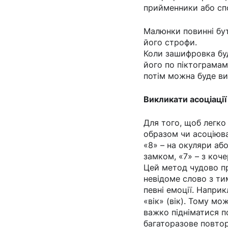
прийменники або сп
Малюнки повинні бут
його строфи.
Коли зашифровка буд
його по піктограмам
потім можна буде ви
Викликати асоціації
Для того, щоб легко
образом чи асоціюва
«8» – на окуляри аб
замком, «7» – з коч
Цей метод чудово пр
невідоме слово з тим
певні емоції. Наприк
«вік» (вік). Тому м
важко підніматися по
багаторазове повтор