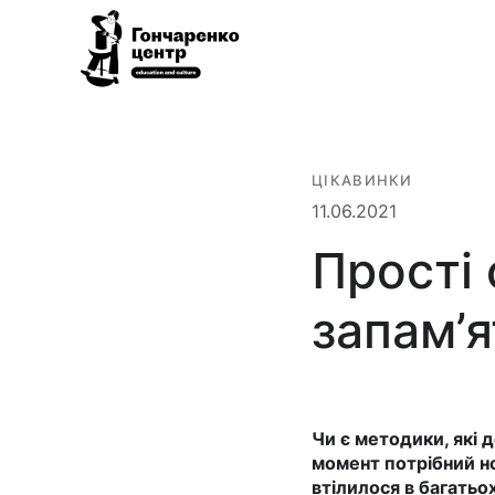
Гончаренко
Всеукраїнська
центр
мережа
безкоштовних
ЦІКАВИНКИ
відкритих
11.06.2021
освітньо-
Прості 
культурних
просторів
запам’я
Чи є методики, які 
момент потрібний но
втілилося в багатьо