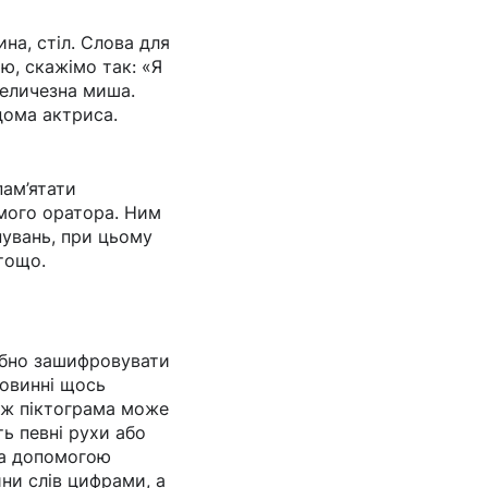
ина, стіл. Слова для
ю, скажімо так: «Я
величезна миша.
ідома актриса.
ам’ятати
омого оратора. Ним
нувань, при цьому
тощо.
ібно зашифровувати
повинні щось
а ж піктограма може
ть певні рухи або
за допомогою
ини слів цифрами, а