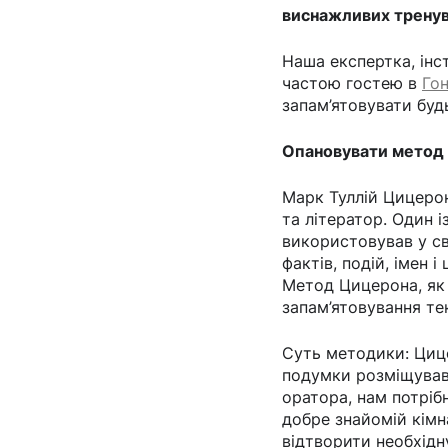
виснажливих тренув
Наша експертка, інс
частою гостею в
Гон
запам’ятовувати будь
Опановувати метод
Марк Туллій Цицерон
та літератор. Один 
використовував у св
фактів, подій, імен і 
Метод Цицерона, як 
запам’ятовування тек
Суть методики: Цице
подумки розміщував 
оратора, нам потріб
добре знайомій кімна
відтворити необхідн