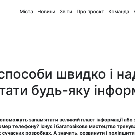
Міста
Новини
Звіти
Про проєкт
Команда
способи швидко і на
тати будь-яку інфо
допоможуть запам’ятати великий пласт інформації або
мер телефону? Існує і багатовікове мистецтво тренува
х сучасних розробках. А значить, розвинути і поліпшит