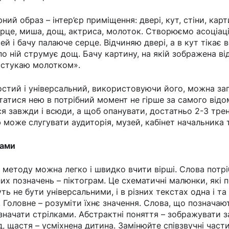
ий образ – інтер’єр приміщення: двері, кут, стіни, карт
ерце, миша, дощ, актриса, молоток. Створюємо асоціаці
й і бачу палаюче серце. Відчиняю двері, а в кут тікає 
по ній струмує дощ. Бачу картину, на якій зображена в
 стукаю молотком».
стий і універсальний, використовуючи його, можна зап
татися нею в потрібний момент не гірше за самого від
 завжди і всюди, а щоб опанувати, достатньо 2-3 тре
може слугувати аудиторія, музей, кабінет начальника 
рами
 методу можна легко і швидко вчити вірші. Слова потр
х позначень – піктограм. Це схематичні малюнки, які 
ть не бути універсальними, і в різних текстах одна і т
. Головне – розуміти їхнє значення. Слова, що позначаю
начати стрілками. Абстрактні поняття – зображувати 
д, щастя – усміхнена дитина. Замінюйте співзвучні част