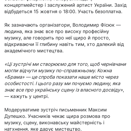
концертмейстер і заслужений артист України. Захід
відбудеться 15 жовтня о 18:00. Участь безоплатна.
Як зазначають організатори, Володимир Фісюк —
людина, яка знає все про високу професійну
музику, але говорить про неї щиро й просто,
відкриваючи її глибину навіть тим, хто далекий від
академічного мистецтва.
«Ці зустрічі ми створюємо для того, щоб чернівчани
могли відчути музику по-справжньому. Кожна
«Брама» — це спроба показати наше місто через
особистості. І цього разу ми почуємо людину, яка
знає все про українську сцену із власного досвіду»
,
— кажуть у центрі.
Модеруватиме зустріч письменник Максим
Дупешко. Учасників чекає щира розмова про
музику, сцену, виконавську майстерність і
натхнення, яке дарує мистецтво.