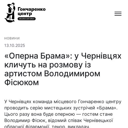
Гончаренко
центр
Всеукраїнська
мережа
безкоштовних
НОВИНИ
відкритих
13.10.2025
освітньо-
«Оперна Брама»: у Чернівцях
культурних
кличуть на розмову із
просторів
артистом Володимиром
Фісюком
У Чернівцях команда місцевого Гончаренко центру
проводить серію мистецьких зустрічей «Брама».
Цього разу вона буде оперною — гостем стане
Володимир Фісюк, відомий співак Чернівецької
обласної філармонії, тенор, викладач,