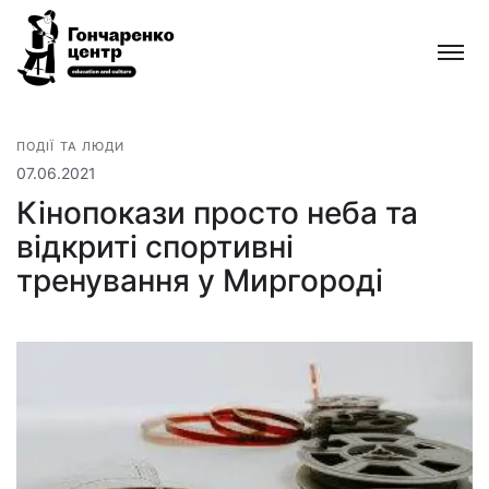
Гончаренко
центр
Всеукраїнська
мережа
безкоштовних
ПОДІЇ ТА ЛЮДИ
відкритих
07.06.2021
освітньо-
Кінопокази просто неба та
культурних
відкриті спортивні
просторів
тренування у Миргороді