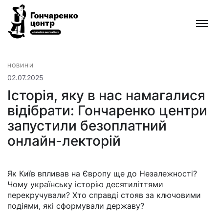
Гончаренко
центр
Всеукраїнська
мережа
безкоштовних
НОВИНИ
відкритих
02.07.2025
освітньо-
Історія, яку в нас намагалися
культурних
відібрати: Гончаренко центри
просторів
запустили безоплатний
онлайн-лекторій
Як Київ впливав на Європу ще до Незалежності?
Чому українську історію десятиліттями
перекручували? Хто справді стояв за ключовими
подіями, які сформували державу?