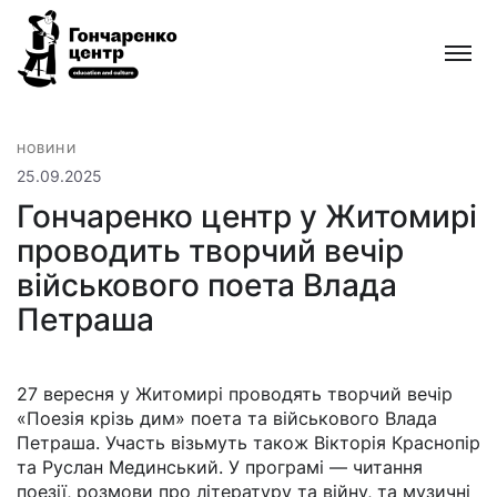
Гончаренко
центр
Всеукраїнська
мережа
безкоштовних
НОВИНИ
відкритих
25.09.2025
освітньо-
Гончаренко центр у Житомирі
культурних
проводить творчий вечір
просторів
військового поета Влада
Петраша
27 вересня у Житомирі проводять творчий вечір
«Поезія крізь дим» поета та військового Влада
Петраша. Участь візьмуть також Вікторія Краснопір
та Руслан Мединський. У програмі — читання
поезії, розмови про літературу та війну, та музичні