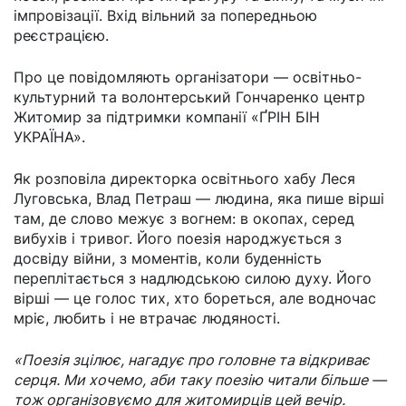
імпровізації. Вхід вільний за попередньою
реєстрацією.
Про це повідомляють організатори — освітньо-
культурний та волонтерський Гончаренко центр
Житомир за підтримки компанії «ҐРІН БІН
УКРАЇНА».
Як розповіла директорка освітнього хабу Леся
Луговська, Влад Петраш — людина, яка пише вірші
там, де слово межує з вогнем: в окопах, серед
вибухів і тривог. Його поезія народжується з
досвіду війни, з моментів, коли буденність
переплітається з надлюдською силою духу. Його
вірші — це голос тих, хто бореться, але водночас
мріє, любить і не втрачає людяності.
«Поезія зцілює, нагадує про головне та відкриває
серця. Ми хочемо, аби таку поезію читали більше —
тож організовуємо для житомирців цей вечір.