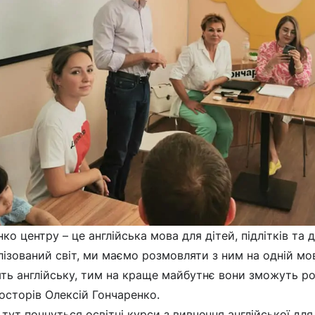
ко центру – це англійська мова для дітей, підлітків та 
лізований світ, ми маємо розмовляти з ним на одній мов
ть англійську, тим на краще майбутнє вони зможуть ро
осторів Олексій Гончаренко.
 тут почнуться освітні курси з вивчення англійської для д