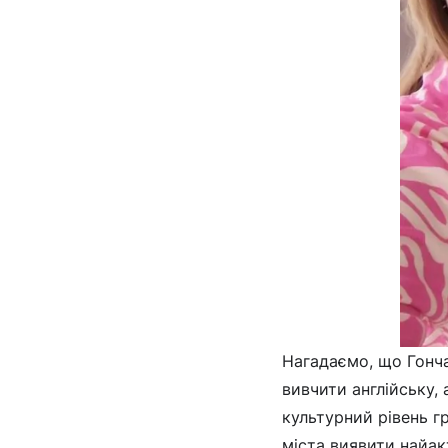
Нагадаємо, що Гонча
вивчити англійську,
культурний рівень г
міста виявити найак