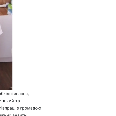
бхідні знання,
ницький та
півпраці з громадою
пільно знайти