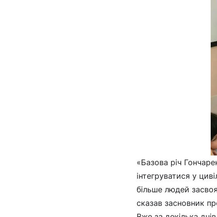
«Базова річ Гончарен
інтегруватися у циві
більше людей засвоя
сказав засновник пр
Вже за декілька днів