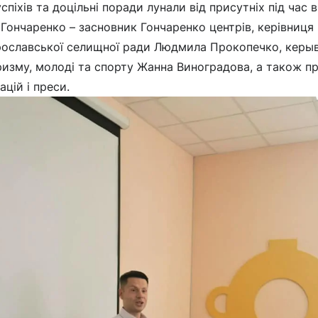
спіхів та доцільні поради лунали від присутніх під час 
 Гончаренко – засновник Гончаренко центрів, керівниця
рославської селищної ради Людмила Прокопечко, керыв
уризму, молоді та спорту Жанна Виноградова, а також 
цій і преси.