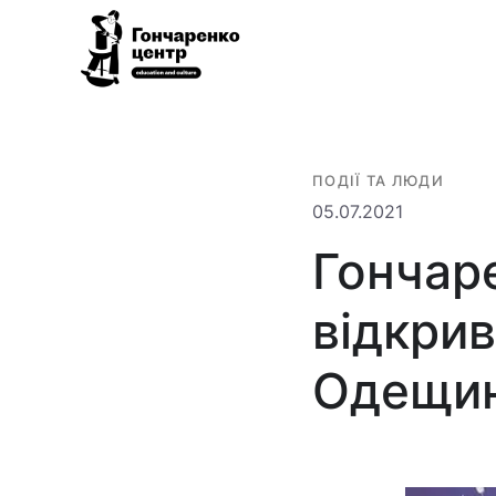
Гончаренко
Всеукраїнська
центр
мережа
безкоштовних
ПОДІЇ ТА ЛЮДИ
відкритих
05.07.2021
освітньо-
Гончар
культурних
просторів
відкрив
Одещин