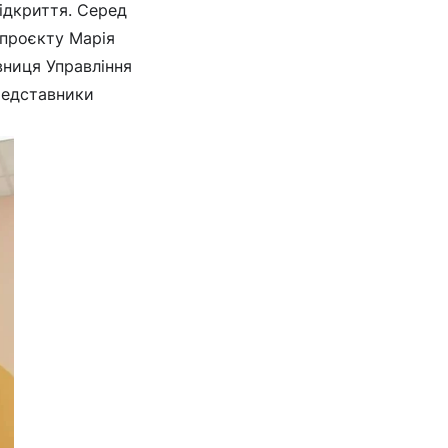
відкриття. Серед
 проєкту Марія
ниця Управління
представники