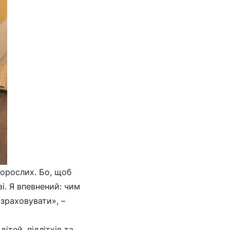
дорослих. Бо, щоб
і. Я впевнений: чим
зраховувати», –
ітей, підлітків та