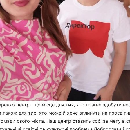
ренко центр – це місце для тих, хто прагне здобути нео
 а також для тих, хто може й хоче вплинути на просвіт
ромади свого міста. Наш центр ставить собі за мету в с
туальніші освітні та культурні проблеми Доброслава і с