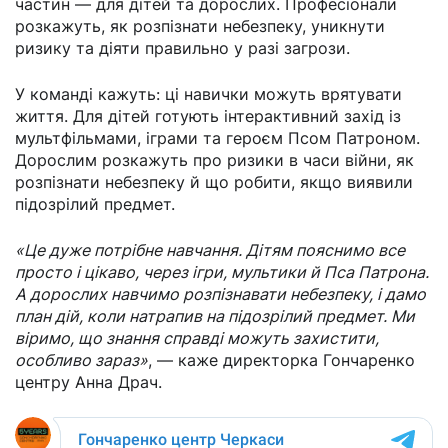
частин — для дітей та дорослих. Професіонали
розкажуть, як розпізнати небезпеку, уникнути
ризику та діяти правильно у разі загрози.
У команді кажуть: ці навички можуть врятувати
життя. Для дітей готують інтерактивний захід із
мультфільмами, іграми та героєм Псом Патроном.
Дорослим розкажуть про ризики в часи війни, як
розпізнати небезпеку й що робити, якщо виявили
підозрілий предмет.
«Це дуже потрібне навчання. Дітям пояснимо все
просто і цікаво, через ігри, мультики й Пса Патрона.
А дорослих навчимо розпізнавати небезпеку, і дамо
план дій, коли натрапив на підозрілий предмет. Ми
віримо, що знання справді можуть захистити,
особливо зараз»
, — каже директорка Гончаренко
центру Анна Драч.