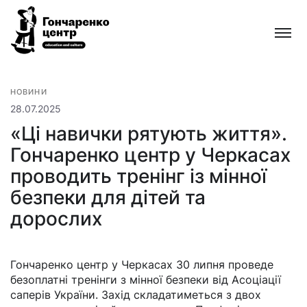
Гончаренко
центр
Всеукраїнська
мережа
безкоштовних
НОВИНИ
відкритих
28.07.2025
освітньо-
«Ці навички рятують життя».
культурних
Гончаренко центр у Черкасах
просторів
проводить тренінг із мінної
безпеки для дітей та
дорослих
Гончаренко центр у Черкасах 30 липня проведе
безоплатні тренінги з мінної безпеки від Асоціації
саперів України. Захід складатиметься з двох