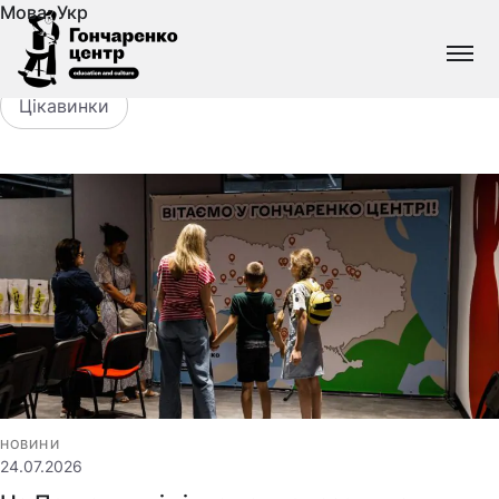
Мова:
Укр
Всі
Без категорії
Новини
Події та люд
Гончаренко
центр
Всеукраїнська
Цікавинки
мережа
безкоштовних
відкритих
освітньо-
культурних
просторів
НОВИНИ
24.07.2026